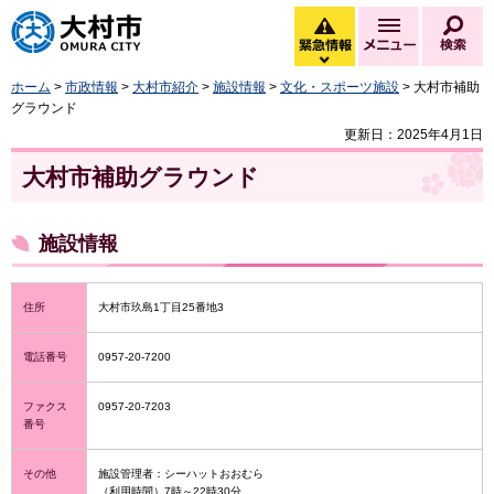
大村市
緊急情報
メニュー
検
緊急情報を開く
ホーム
>
市政情報
>
大村市紹介
>
施設情報
>
文化・スポーツ施設
> 大村市補助
グラウンド
更新日：2025年4月1日
大村市補助グラウンド
施設情報
住所
大村市玖島1丁目25番地3
電話番号
0957-20-7200
ファクス
0957-20-7203
番号
その他
施設管理者：シーハットおおむら
（利用時間）7時～22時30分