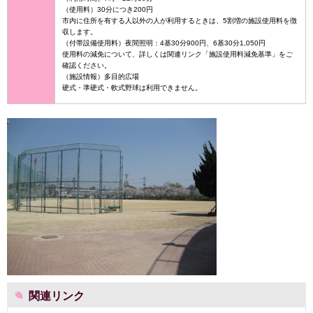
（使用料）30分につき200円
市内に住所を有する人以外の人が利用するときは、5割増の施設使用料を徴
収します。
（付帯設備使用料）夜間照明：4基30分900円、6基30分1,050円
使用料の減免について、詳しくは関連リンク「施設使用料減免基準」をご
確認ください。
（施設情報）多目的広場
硬式・準硬式・軟式野球は利用できません。
関連リンク