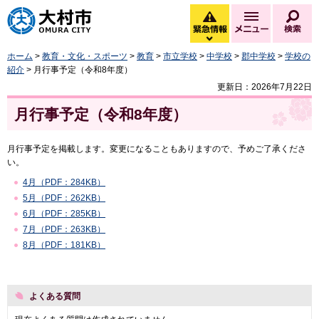
大村市
緊急情報
メニュー
検
緊急情報を開く
ホーム
>
教育・文化・スポーツ
>
教育
>
市立学校
>
中学校
>
郡中学校
>
学校の
紹介
> 月行事予定（令和8年度）
更新日：2026年7月22日
月行事予定（令和8年度）
月行事予定を掲載します。変更になることもありますので、予めご了承くださ
い。
4月（PDF：284KB）
5月（PDF：262KB）
6月（PDF：285KB）
7月（PDF：263KB）
8月（PDF：181KB）
よくある質問