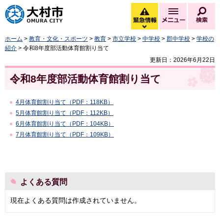
大村市
緊急情報
メニュー
検
緊急情報を開く
ホーム
>
教育・文化・スポーツ
>
教育
>
市立学校
>
中学校
>
郡中学校
>
学校の
紹介
> 令和8年度部活動体育館割り当て
更新日：2026年6月22日
令和8年度部活動体育館割り当て
4月体育館割り当て（PDF：118KB）
5月体育館割り当て（PDF：112KB）
6月体育館割り当て（PDF：104KB）
7月体育館割り当て（PDF：109KB）
よくある質問
現在よくある質問は作成されていません。