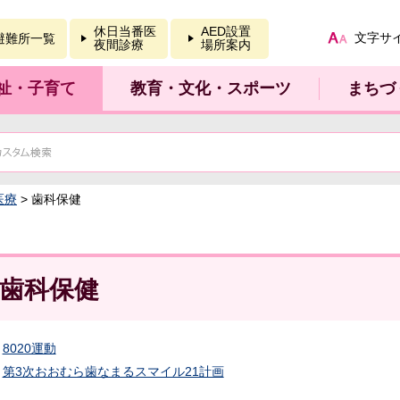
報を開く
休日当番医
AED設置
文字サ
避難所一覧
夜間診療
場所案内
祉・子育て
教育・文化・スポーツ
まちづ
医療
> 歯科保健
歯科保健
8020運動
第3次おおむら歯なまるスマイル21計画