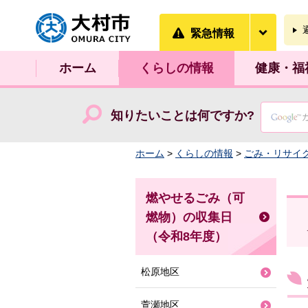
大村市
緊急情
緊急情報
ホーム
くらしの情報
健康・福
知りたいことは何ですか?
ホーム
>
くらしの情報
>
ごみ・リサイ
燃やせるごみ（可
燃物）の収集日
（令和8年度）
松原地区
萱瀬地区