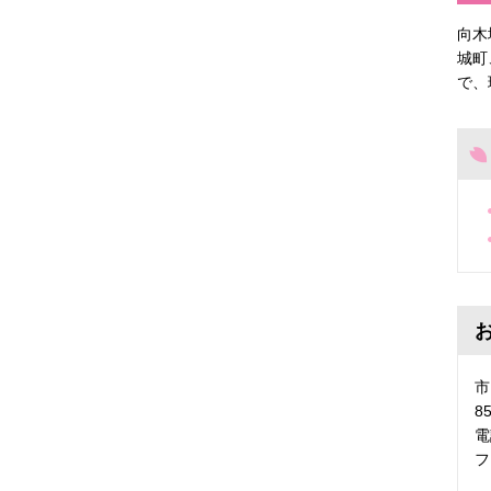
向木
城町
で、
市
8
電
フ