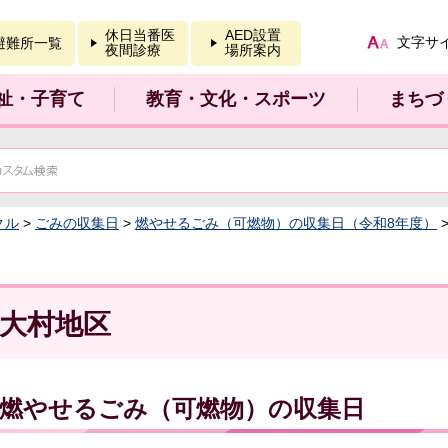
報を開く
休日当番医
AED設置
文字サ
避難所一覧
夜間診療
場所案内
祉・子育て
教育・文化・スポーツ
まちづ
クル
>
ごみの収集日
>
燃やせるごみ（可燃物）の収集日（令和8年度）
大村地区
燃やせるごみ（可燃物）の収集日