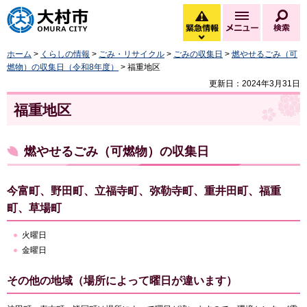
大村市
緊急情報
メニュー
検
緊急情報を開く
ホーム
>
くらしの情報
>
ごみ・リサイクル
>
ごみの収集日
>
燃やせるごみ（可
燃物）の収集日（令和8年度）
> 福重地区
更新日：2024年3月31日
福重地区
燃やせるごみ（可燃物）の収集日
今富町、野田町、立福寺町、弥勒寺町、重井田町、福重
町、草場町
火曜日
金曜日
その他の地域（場所によって曜日が違います）