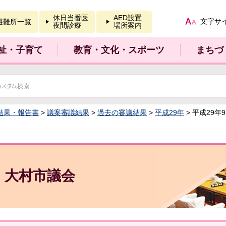
報を開く
休日当番医
AED設置
文字サ
避難所一覧
夜間診療
場所案内
祉・子育て
教育・文化・スポーツ
まちづ
結果・報告書
>
議案審議結果
>
過去の審議結果
>
平成29年
> 平成29
大村市議会