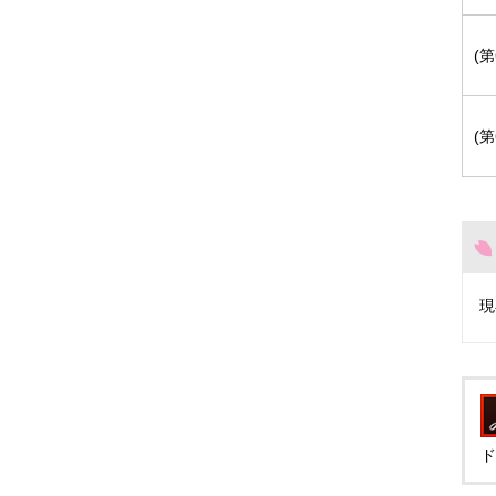
(
(
現
ド