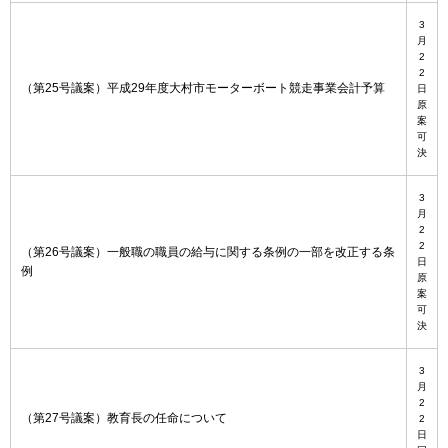
3
月
2
2
（第25号議案）平成29年度大村市モーターボート競走事業会計予算
日
原
案
可
決
3
月
2
2
（第26号議案）一般職の職員の給与に関する条例の一部を改正する条
日
例
原
案
可
決
3
月
2
（第27号議案）教育長の任命について
2
日