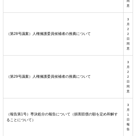
同
意
3
月
2
（第28号議案）人権擁護委員候補者の推薦について
2
日
同
意
3
月
2
（第29号議案）人権擁護委員候補者の推薦について
2
日
同
意
3
月
（報告第1号）専決処分の報告について（損害賠償の額を定め和解す
1
ることについて）
日
報
告