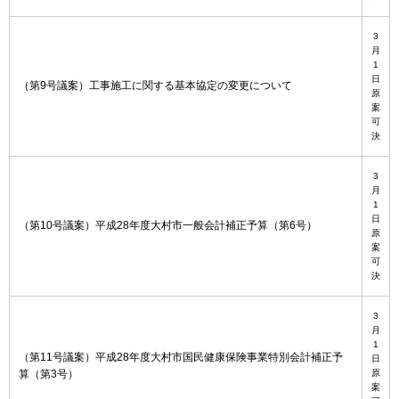
3
月
1
日
（第9号議案）工事施工に関する基本協定の変更について
原
案
可
決
3
月
1
日
（第10号議案）平成28年度大村市一般会計補正予算（第6号）
原
案
可
決
3
月
1
（第11号議案）平成28年度大村市国民健康保険事業特別会計補正予
日
算（第3号）
原
案