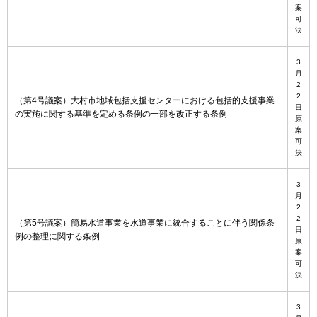
案
可
決
3
月
2
2
（第4号議案）大村市地域包括支援センターにおける包括的支援事業
日
の実施に関する基準を定める条例の一部を改正する条例
原
案
可
決
3
月
2
2
（第5号議案）簡易水道事業を水道事業に統合することに伴う関係条
日
例の整理に関する条例
原
案
可
決
3