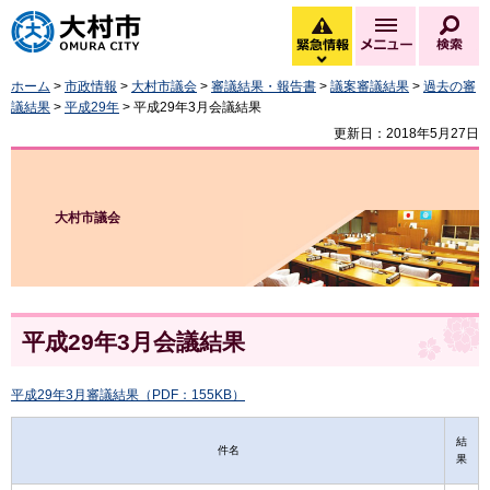
大村市
緊急情報
メニュー
検
緊急情報を開く
ホーム
>
市政情報
>
大村市議会
>
審議結果・報告書
>
議案審議結果
>
過去の審
議結果
>
平成29年
> 平成29年3月会議結果
更新日：2018年5月27日
大村市議会
平成29年3月会議結果
平成29年3月審議結果（PDF：155KB）
結
件名
果