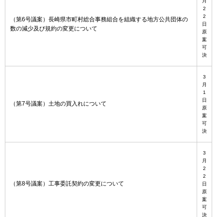
月
2
2
（第6号議案）長崎県市町村総合事務組合を組織する地方公共団体の
日
数の減少及び規約の変更について
原
案
可
決
3
月
1
日
（第7号議案）土地の買入れについて
原
案
可
決
3
月
2
2
（第8号議案）工事委託契約の変更について
日
原
案
可
決