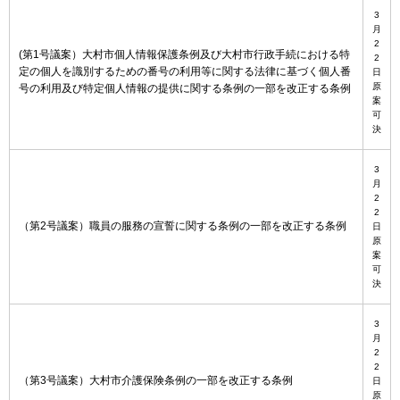
3
月
2
(第1号議案）大村市個人情報保護条例及び大村市行政手続における特
2
定の個人を識別するための番号の利用等に関する法律に基づく個人番
日
原
号の利用及び特定個人情報の提供に関する条例の一部を改正する条例
案
可
決
3
月
2
2
（第2号議案）職員の服務の宣誓に関する条例の一部を改正する条例
日
原
案
可
決
3
月
2
2
（第3号議案）大村市介護保険条例の一部を改正する条例
日
原