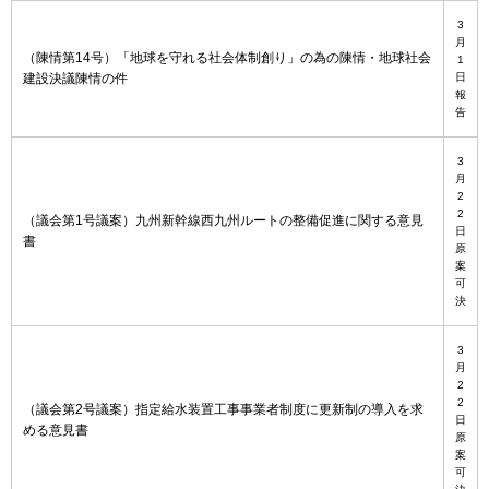
3
月
（陳情第14号）「地球を守れる社会体制創り」の為の陳情・地球社会
1
建設決議陳情の件
日
報
告
3
月
2
2
（議会第1号議案）九州新幹線西九州ルートの整備促進に関する意見
日
書
原
案
可
決
3
月
2
2
（議会第2号議案）指定給水装置工事事業者制度に更新制の導入を求
日
める意見書
原
案
可