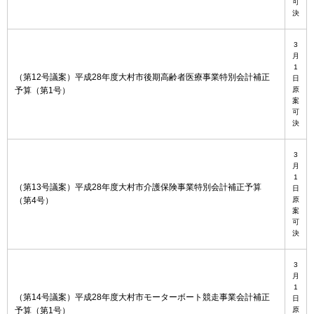
可
決
3
月
1
（第12号議案）平成28年度大村市後期高齢者医療事業特別会計補正
日
予算（第1号）
原
案
可
決
3
月
1
（第13号議案）平成28年度大村市介護保険事業特別会計補正予算
日
（第4号）
原
案
可
決
3
月
1
（第14号議案）平成28年度大村市モーターボート競走事業会計補正
日
予算（第1号）
原