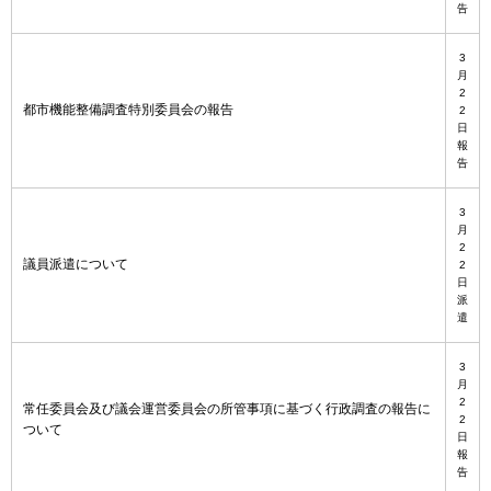
告
3
月
2
都市機能整備調査特別委員会の報告
2
日
報
告
3
月
2
議員派遣について
2
日
派
遣
3
月
2
常任委員会及び議会運営委員会の所管事項に基づく行政調査の報告に
2
ついて
日
報
告