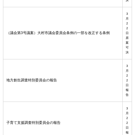
決
3
月
2
2
（議会第3号議案）大村市議会委員会条例の一部を改正する条例
日
原
案
可
決
3
月
2
地方創生調査特別委員会の報告
2
日
報
告
3
月
2
子育て支援調査特別委員会の報告
2
日
報