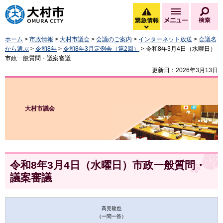
大村市
緊急情報
メニュー
検
緊急情報を開く
ホーム
>
市政情報
>
大村市議会
>
会議のご案内
>
インターネット放送
>
会議名
から選ぶ
>
令和8年
>
令和8年3月定例会（第2回）
> 令和8年3月4日（水曜日）
市政一般質問・議案審議
更新日：2026年3月13日
大村市議会
令和8年3月4日（水曜日）市政一般質問・
議案審議
髙見龍也
（一問一答）