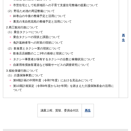
市営住宅として松原地区への子育て支援住宅整備の提案について
（2）野岳ため池の周辺整備について
鉢巻山の今後の整備予定と活用について
裏見の滝自然花苑の整備予定と活用について
2.商工観光行政について
（1）乗合タクシーについて
再
乗合タクシーの現状と課題について
生
免許返納者等への対策の現状について
（2）飲食業とタクシー業の現状について
飲食店店鋪数のここ3年の推移と現状について
タクシー事業者が保有するタクシーの台数と稼働状況について
自家用有償旅客運送など移動サービスの調査研究について
3.福祉保健行政について
（1）介護保険事業について
第9期計画の中間年度（令和7年度）における見込みについて
第10期計画策定（令和9年度から3か年間）を踏まえた介護保険基金の活用に
ついて
議案上程、質疑、委員会付託
再生