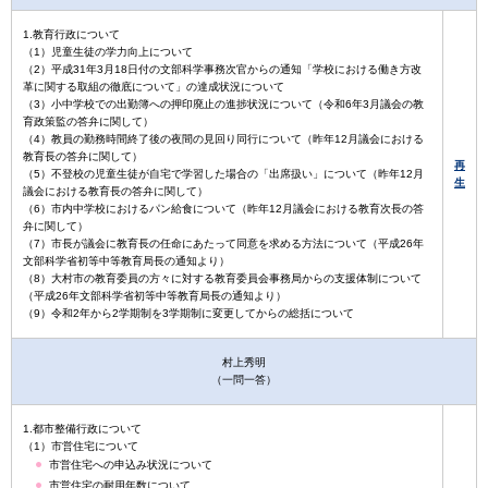
1.教育行政について
（1）児童生徒の学力向上について
（2）平成31年3月18日付の文部科学事務次官からの通知「学校における働き方改
革に関する取組の徹底について」の達成状況について
（3）小中学校での出勤簿への押印廃止の進捗状況について（令和6年3月議会の教
育政策監の答弁に関して）
（4）教員の勤務時間終了後の夜間の見回り同行について（昨年12月議会における
教育長の答弁に関して）
再
（5）不登校の児童生徒が自宅で学習した場合の「出席扱い」について（昨年12月
生
議会における教育長の答弁に関して）
（6）市内中学校におけるパン給食について（昨年12月議会における教育次長の答
弁に関して）
（7）市長が議会に教育長の任命にあたって同意を求める方法について（平成26年
文部科学省初等中等教育局長の通知より）
（8）大村市の教育委員の方々に対する教育委員会事務局からの支援体制について
（平成26年文部科学省初等中等教育局長の通知より）
（9）令和2年から2学期制を3学期制に変更してからの総括について
村上秀明
（一問一答）
1.都市整備行政について
（1）市営住宅について
市営住宅への申込み状況について
市営住宅の耐用年数について