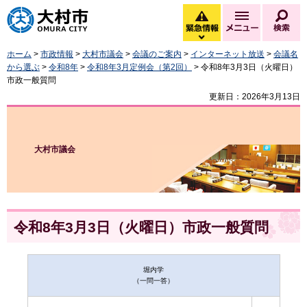
大村市
緊急情報
メニュー
検
緊急情報を開く
ホーム
>
市政情報
>
大村市議会
>
会議のご案内
>
インターネット放送
>
会議名
から選ぶ
>
令和8年
>
令和8年3月定例会（第2回）
> 令和8年3月3日（火曜日）
市政一般質問
更新日：2026年3月13日
大村市議会
令和8年3月3日（火曜日）市政一般質問
堀内学
（一問一答）