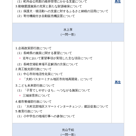
（1）町内会公民館の維持管理にかかる支援について
再生
3.動物愛護施策の充実と新たな財源確保について
（1）保護犬・猫活動への支援に対するふるさと納税の活用について
（2）寄付機能付き自動販売機設置について
水上享
（一問一答）
1.企画政策部行政について
（1）長崎県の施策に関する要望について
近年において要望事項が実現した主な項目について
（2）長崎空港駐車場不足解消の方策について
2.商工観光部行政について
（1）中心市街地活性化策について
「大村バスターミナル地区市街地再開発」について
再生
3.こども未来部行政について
（1）「子育てしやすいまち」へつながる施策について
三城保育所について
4.都市整備部行政について
（1）「大村北部地区スマートインターチェンジ」建設促進について
5.教育行政について
（1）小中学生の地域行事への参加について
光山千絵
（一問一答）