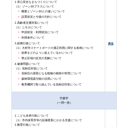
1.安心安全なまちづくりについて
（1）ゾーン30プラスについて
概要とゾーン30との違いについて
設置状況と今後の方針について
2.高齢者交通対策について
（1）ニモカについて
申請状況・利用状況について
利用条件について
3.総務行政について
再生
（1）大村市スケートボードの適正利用に関する条例について
効果をどのように捉えているかについて
禁止区域の拡充の見解について
4.健康問題について
（1）花粉症対策について
花粉症の原因となる植物の植樹や管理について
森林環境譲与税の活用について
教育機関で取り組んでいる花粉症対策について
竹森学
（一問一答）
1.こども未来行政について
（1）市内保育所等の設備更新にかかる支援について
2.教育行政について