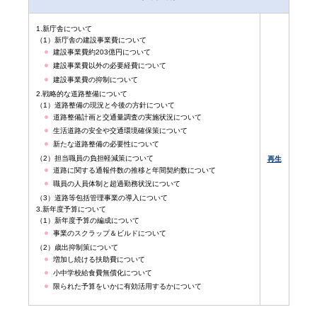
1.新庁舎について
（1）新庁舎の建設事業費について
建設事業費約203億円について
建設事業費以外の必要経費について
建設事業費の抑制について
2.戦略的な道路整備について
（1）道路整備の現況と今後の方針について
道路整備計画と交通量調査の実施状況について
生活道路の安全や交通環境確保策について
新たな道路整備の必要性について
（2）担当職員の負担軽減策について
再生
道路に関する通報件数の推移と年間契約数について
職員の人員体制と超過勤務状況について
（3）道路等包括管理事業の導入について
3.新年度予算について
（1）新年度予算の編成について
事業のスクラップ＆ビルドについて
（2）歳出抑制策について
増加し続ける扶助費について
小中学校給食費無償化について
限られた予算をいかに有効活用するかについて