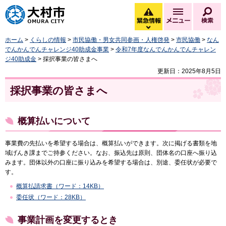
大村市
緊急情報
メニュー
検
緊急情報を開く
ホーム
>
くらしの情報
>
市民協働・男女共同参画・人権啓発
>
市民協働
>
なん
でんかんでんチャレンジ40助成金事業
>
令和7年度なんでんかんでんチャレン
ジ40助成金
> 採択事業の皆さまへ
更新日：2025年8月5日
採択事業の皆さまへ
概算払いについて
事業費の先払いを希望する場合は、概算払いができます。次に掲げる書類を地
域げんき課までご持参ください。なお、振込先は原則、団体名の口座へ振り込
みます。団体以外の口座に振り込みを希望する場合は、別途、委任状が必要で
す。
概算払請求書（ワード：14KB）
委任状（ワード：28KB）
事業計画を変更するとき