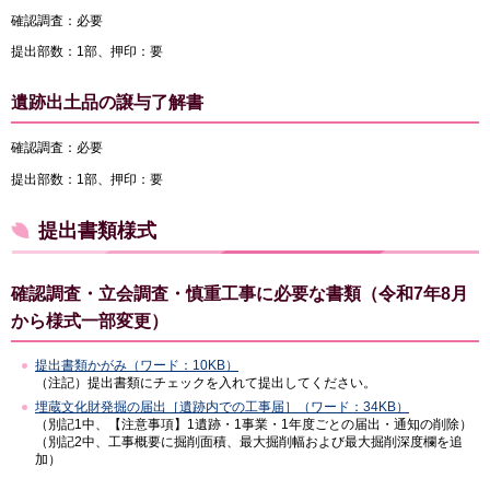
確認調査：必要
提出部数：1部、押印：要
遺跡出土品の譲与了解書
確認調査：必要
提出部数：1部、押印：要
提出書類様式
確認調査・立会調査・慎重工事に必要な書類（令和7年8月
から様式一部変更）
提出書類かがみ（ワード：10KB）
（注記）提出書類にチェックを入れて提出してください。
埋蔵文化財発掘の届出［遺跡内での工事届］（ワード：34KB）
（別記1中、【注意事項】1遺跡・1事業・1年度ごとの届出・通知の削除）
（別記2中、工事概要に掘削面積、最大掘削幅および最大掘削深度欄を追
加）