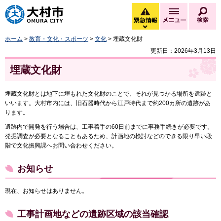
大村市
緊急情報
メニュー
検
緊急情報を開く
ホーム
>
教育・文化・スポーツ
>
文化
> 埋蔵文化財
更新日：2026年3月13日
埋蔵文化財
埋蔵文化財とは地下に埋もれた文化財のことで、それが見つかる場所を遺跡と
いいます。大村市内には、旧石器時代から江戸時代まで約200カ所の遺跡があ
ります。
遺跡内で開発を行う場合は、工事着手の60日前までに事務手続きが必要です。
発掘調査が必要となることもあるため、計画地の検討などのできる限り早い段
階で文化振興課へお問い合わせください。
お知らせ
現在、お知らせはありません。
工事計画地などの遺跡区域の該当確認