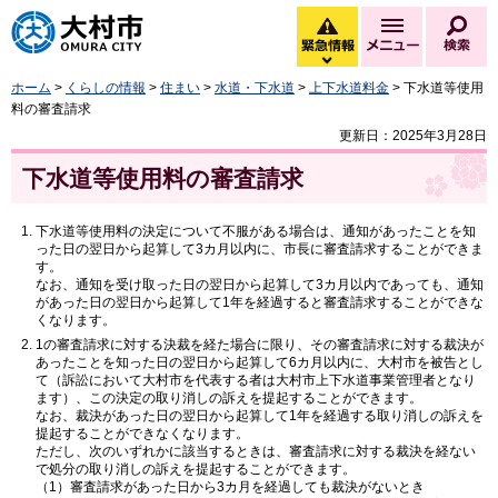
大村市
緊急情報
メニュー
検
緊急情報を開く
ホーム
>
くらしの情報
>
住まい
>
水道・下水道
>
上下水道料金
> 下水道等使用
料の審査請求
更新日：2025年3月28日
下水道等使用料の審査請求
下水道等使用料の決定について不服がある場合は、通知があったことを知
った日の翌日から起算して3カ月以内に、市長に審査請求することができま
す。
なお、通知を受け取った日の翌日から起算して3カ月以内であっても、通知
があった日の翌日から起算して1年を経過すると審査請求することができな
くなります。
1の審査請求に対する決裁を経た場合に限り、その審査請求に対する裁決が
あったことを知った日の翌日から起算して6カ月以内に、大村市を被告とし
て（訴訟において大村市を代表する者は大村市上下水道事業管理者となり
ます）、この決定の取り消しの訴えを提起することができます。
なお、裁決があった日の翌日から起算して1年を経過する取り消しの訴えを
提起することができなくなります。
ただし、次のいずれかに該当するときは、審査請求に対する裁決を経ない
で処分の取り消しの訴えを提起することができます。
（1）審査請求があった日から3カ月を経過しても裁決がないとき