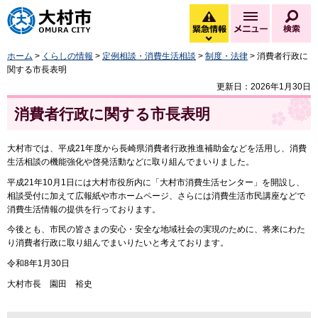
大村市
緊急情報
メニュー
検
緊急情報を開く
ホーム
>
くらしの情報
>
定例相談・消費生活相談
>
制度・法律
> 消費者行政に
関する市長表明
更新日：2026年1月30日
消費者行政に関する市長表明
大村市では、平成21年度から長崎県消費者行政推進補助金などを活用し、消費
生活相談の機能強化や啓発活動などに取り組んでまいりました。
平成21年10月1日には大村市役所内に「大村市消費生活センター」を開設し、
相談受付に加えて広報紙や市ホームページ、さらには消費生活市民講座などで
消費生活情報の提供を行っております。
今後とも、市民の皆さまの安心・安全な地域社会の実現のために、将来にわた
り消費者行政に取り組んでまいりたいと考えております。
令和8年1月30日
大村市長 園田 裕史