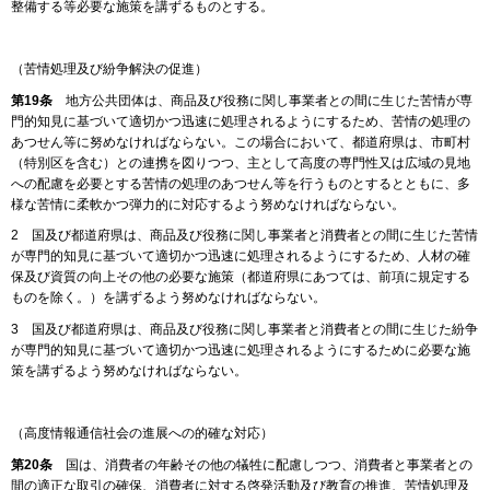
整備する等必要な施策を講ずるものとする。
（苦情処理及び紛争解決の促進）
第19条
地方公共団体は、商品及び役務に関し事業者との間に生じた苦情が専
門的知見に基づいて適切かつ迅速に処理されるようにするため、苦情の処理の
あつせん等に努めなければならない。この場合において、都道府県は、市町村
（特別区を含む）との連携を図りつつ、主として高度の専門性又は広域の見地
への配慮を必要とする苦情の処理のあつせん等を行うものとするとともに、多
様な苦情に柔軟かつ弾力的に対応するよう努めなければならない。
2 国及び都道府県は、商品及び役務に関し事業者と消費者との間に生じた苦情
が専門的知見に基づいて適切かつ迅速に処理されるようにするため、人材の確
保及び資質の向上その他の必要な施策（都道府県にあつては、前項に規定する
ものを除く。）を講ずるよう努めなければならない。
3 国及び都道府県は、商品及び役務に関し事業者と消費者との間に生じた紛争
が専門的知見に基づいて適切かつ迅速に処理されるようにするために必要な施
策を講ずるよう努めなければならない。
（高度情報通信社会の進展への的確な対応）
第20条
国は、消費者の年齢その他の犠牲に配慮しつつ、消費者と事業者との
間の適正な取引の確保、消費者に対する啓発活動及び教育の推進、苦情処理及