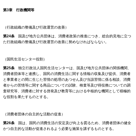
第3章 行政機関等
（行政組織の整備及び行政運営の改善）
第24条
国及び地方公共団体は、消費者政策の推進につき、総合的見地に立つ
た行政組織の整備及び行政運営の改善に努めなければならない。
（国民生活センター役割）
第25条
独立行政法人国民生活センターは、国及び地方公共団体の関係機関、
消費者団体等と連携し、国民の消費生活に関する情報の収集及び提供、消費者
と事業者との間に生じた苦情の処理のあつせん及び当該苦情に係る相談、消費
者からの苦情等に関する商品についての試験、検査等及び得役務についての調
査研究等、消費者に対する啓発及び教育等における中核的な機関として積極的
な役割を果たすものとする。
（消費者団体の自主的な活動の促進）
第26条
国は、国民の消費生活の安定及び向上を図るため、消費者団体の健全
かつ自主的な活動が促進されるよう必要な施策を講ずるものとする。