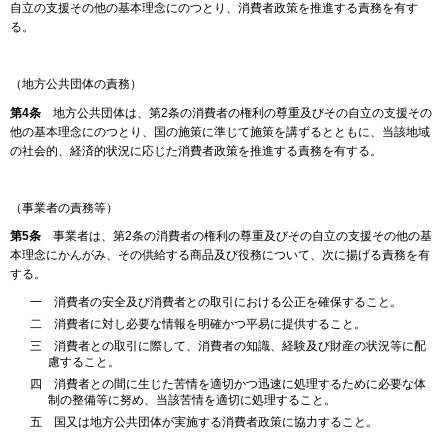
自立の支援その他の基本理念にのつとり、消費者政策を推進する責務を有す
る。
（地方公共団体の責務）
第4条
地方公共団体は、第2条の消費者の権利の尊重及びその自立の支援その
他の基本理念にのつとり、国の施策に準じて施策を講ずるとともに、当該地域
の社会的、経済的状況に応じた消費者政策を推進する責務を有する。
（事業者の責務等）
第5条
事業者は、第2条の消費者の権利の尊重及びその自立の支援その他の基
本理念にかんがみ、その供給する商品及び役務について、次に揚げる責務を有
する。
一 消費者の安全及び消費者との取引における公正を確保すること。
二 消費者に対し必要な情報を明確かつ平易に提供すること。
三 消費者との取引に際して、消費者の知識、経験及び財産の状況等に配
慮すること。
四 消費者との間に生じた苦情を適切かつ迅速に処理するために必要な体
制の整備等に努め、当該苦情を適切に処理すること。
五 国又は地方公共団体が実施する消費者政策に協力すること。