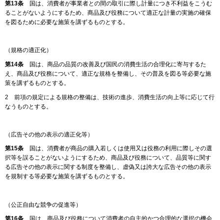
第13条
国は、消費者が事業者との間の取引に際し計量につき不利益をこうむ
ることがないようにするため、商品及び役務について適正な計量の実施の確保
を図るために必要な施策を講ずるものとする。
（規格の適正化）
第14条
国は、商品の品質の改善及び国民の消費生活の合理化に寄与するた
え、商品及び役務について、適正な規格を整備し、その普及を図る等必要な施
策を講ずるものとする。
2 前項の規定による規格の整備は、技術の進歩、消費生活の向上等に応じて行
なうものとする。
（広告その他の表示の適正化等）
第15条
国は、消費者が商品の購入若しくは使用又は役務の利用に際しその選
択等を誤ることがないようにするため、商品及び役務について、品質等に関す
る広告その他の表示に関する制度を整備し、虚偽又は誇大な広告その他の表示
を規制する等必要な施策を講ずるものとする。
（公正自由な競争の促進等）
第16条
国は、商品及び役務について消費者の自主的かつ合理的な選択の機会