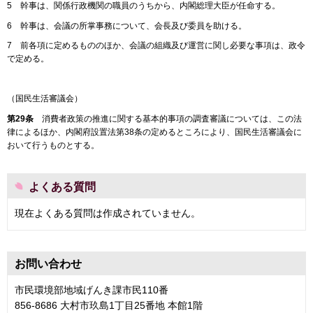
5 幹事は、関係行政機関の職員のうちから、内閣総理大臣が任命する。
6 幹事は、会議の所掌事務について、会長及び委員を助ける。
7 前各項に定めるもののほか、会議の組織及び運営に関し必要な事項は、政令
で定める。
（国民生活審議会）
第29条
消費者政策の推進に関する基本的事項の調査審議については、この法
律によるほか、内閣府設置法第38条の定めるところにより、国民生活審議会に
おいて行うものとする。
よくある質問
現在よくある質問は作成されていません。
お問い合わせ
市民環境部地域げんき課市民110番
856-8686 大村市玖島1丁目25番地 本館1階