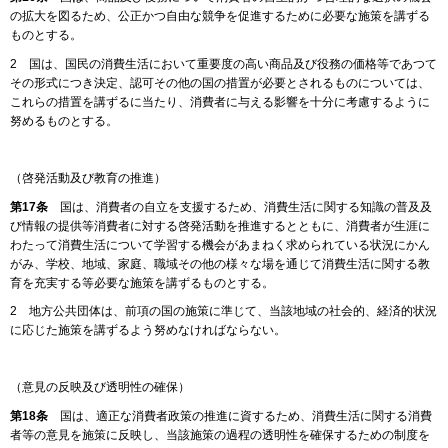
の拡大を図るため、公正かつ自由な競争を促進するために必要な施策を講ずる
ものとする。
2 国は、国民の消費生活において重要度の高い商品及び役務の価格等であつて
その形式につき決定、認可その他の国の措置が必要とされるものについては、
これらの措置を講ずるに当たり、消費者に与える影響を十分に考慮するように
努めるものとする。
（啓発活動及び教育の推進）
第17条
国は、消費者の自立を支援するため、消費生活に関する知識の普及及
び情報の提供等消費者に対する啓発活動を推進するとともに、消費者が生涯に
わたって消費生活について学習する機会があまねく求められている状況にかん
がみ、学校、地域、家庭、職域その他の様々な場を通じて消費生活に関する教
育を充実する等必要な施策を講ずるものとする。
2 地方公共団体は、前項の国の施策に準じて、当該地域の社会的、経済的状況
に応じた施策を講ずるよう努めなければならない。
（意見の反映及び透明性の確保）
第18条
国は、適正な消費者政策の推進に資するため、消費生活に関する消費
者等の意見を施策に反映し、当該施策の過程の透明性を確保するための制度を