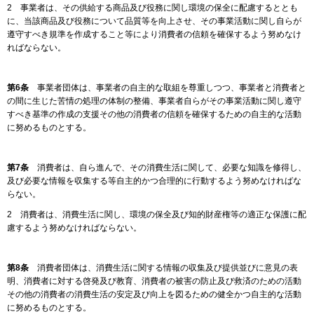
2 事業者は、その供給する商品及び役務に関し環境の保全に配慮するととも
に、当該商品及び役務について品質等を向上させ、その事業活動に関し自らが
遵守すべき規準を作成すること等により消費者の信頼を確保するよう努めなけ
ればならない。
第6条
事業者団体は、事業者の自主的な取組を尊重しつつ、事業者と消費者と
の間に生じた苦情の処理の体制の整備、事業者自らがその事業活動に関し遵守
すべき基準の作成の支援その他の消費者の信頼を確保するための自主的な活動
に努めるものとする。
第7条
消費者は、自ら進んで、その消費生活に関して、必要な知識を修得し、
及び必要な情報を収集する等自主的かつ合理的に行動するよう努めなければな
らない。
2 消費者は、消費生活に関し、環境の保全及び知的財産権等の適正な保護に配
慮するよう努めなければならない。
第8条
消費者団体は、消費生活に関する情報の収集及び提供並びに意見の表
明、消費者に対する啓発及び教育、消費者の被害の防止及び救済のための活動
その他の消費者の消費生活の安定及び向上を図るための健全かつ自主的な活動
に努めるものとする。