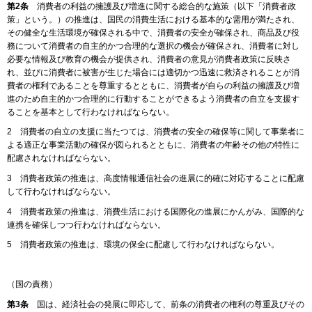
第2条
消費者の利益の擁護及び増進に関する総合的な施策（以下「消費者政
策」という。）の推進は、国民の消費生活における基本的な需用が満たされ、
その健全な生活環境が確保される中で、消費者の安全が確保され、商品及び役
務について消費者の自主的かつ合理的な選択の機会が確保され、消費者に対し
必要な情報及び教育の機会が提供され、消費者の意見が消費者政策に反映さ
れ、並びに消費者に被害が生じた場合には適切かつ迅速に救済されることが消
費者の権利であることを尊重するとともに、消費者が自らの利益の擁護及び増
進のため自主的かつ合理的に行動することができるよう消費者の自立を支援す
ることを基本として行わなければならない。
2 消費者の自立の支援に当たつては、消費者の安全の確保等に関して事業者に
よる適正な事業活動の確保が図られるとともに、消費者の年齢その他の特性に
配慮されなければならない。
3 消費者政策の推進は、高度情報通信社会の進展に的確に対応することに配慮
して行わなければならない。
4 消費者政策の推進は、消費生活における国際化の進展にかんがみ、国際的な
連携を確保しつつ行わなければならない。
5 消費者政策の推進は、環境の保全に配慮して行わなければならない。
（国の責務）
第3条
国は、経済社会の発展に即応して、前条の消費者の権利の尊重及びその