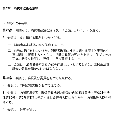
第4章 消費者政策会議等
（消費者政策会議）
第27条
内閣府に、消費者政策会議（以下「会議」という。）を置く。
2 会議は、次に揚げる事務をつかさどる。
一 消費者基本計画の案を作成すること。
二 前号に揚げるもののほか、消費者政策の推進に関する基本的事項の企
画に関して審議するとともに、消費者政策の実施を推進し、並びにその
実施の状況を検証し、評価し、及び監視すること。
三 会議は、消費者基本計画の案を作成しようとするときは、国民生活審
議会の意見を聴かなければならない。
第28条
会議は、会長及び委員をもつて組織する。
2 会長は、内閣総理大臣をもつて充てる。
3 委員は、内閣官房長官、関係行政機関の長及び内閣府設置法（平成11年法
律第89号）第9条第1項に規定する特命担当大臣のうちから、内閣総理大臣が任
命する。
4 会議に、幹事を置く。