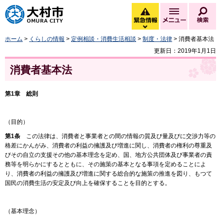
大村市
緊急情報
メニュー
検
緊急情報を開く
ホーム
>
くらしの情報
>
定例相談・消費生活相談
>
制度・法律
> 消費者基本法
更新日：2019年1月1日
消費者基本法
第1章 総則
（目的）
第1条
この法律は、消費者と事業者との間の情報の質及び量及びに交渉力等の
格差にかんがみ、消費者の利益の擁護及び増進に関し、消費者の権利の尊重及
びその自立の支援その他の基本理念を定め、国、地方公共団体及び事業者の責
務等を明らかにするとともに、その施策の基本となる事項を定めることによ
り、消費者の利益の擁護及び増進に関する総合的な施策の推進を図り、もつて
国民の消費生活の安定及び向上を確保することを目的とする。
（基本理念）