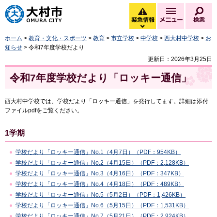
大村市
緊急情報
メニュー
検
緊急情報を開く
ホーム
>
教育・文化・スポーツ
>
教育
>
市立学校
>
中学校
>
西大村中学校
>
お
知らせ
> 令和7年度学校だより
更新日：2026年3月25日
令和7年度学校だより「ロッキー通信」
西大村中学校では、学校だより「ロッキー通信」を発行してます。詳細は添付
ファイルpdfをご覧ください。
1学期
学校だより「ロッキー通信」No.1（4月7日）（PDF：954KB）
学校だより「ロッキー通信」No.2（4月15日）（PDF：2,128KB）
学校だより「ロッキー通信」No.3（4月16日）（PDF：347KB）
学校だより「ロッキー通信」No.4（4月18日）（PDF：489KB）
学校だより「ロッキー通信」No.5（5月2日）（PDF：1,426KB）
学校だより「ロッキー通信」No.6（5月15日）（PDF：1,531KB）
学校だより「ロッキー通信」No.7（5月21日）（PDF：2,924KB）