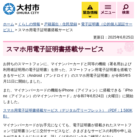
大村市
緊急情報
メニュー
検
緊急情報を開く
ホーム
>
くらしの情報
>
戸籍届出・住民登録
>
電子証明書（公的個人認証サー
ビス）
> スマホ用電子証明書搭載サービス
更新日：2025年6月25日
スマホ用電子証明書搭載サービス
お持ちのスマートフォンに、マイナンバーカードと同等の機能（署名用および
利用者証明用の電子証明書）を持った、スマートフォン用電子証明書を搭載で
きるサービス（Android（アンドロイド）のスマホ用電子証明書）が令和5年5
月11日に開始しました。
また、マイナンバーカードの機能をiPhone（アイフォン）に搭載できる「iPho
ne（アイフォン）のマイナンバーカード」が令和7年6月24日（火曜日）に開始
しました。
スマホ用電子証明書搭載サービス（デジタル庁リーフレット）（PDF：1,580K
B）
マイナンバーカードがお手元になくても、電子証明書が搭載されたスマートフ
ォンで証明書コンビニ交付サービスなど、さまざまなサービスの利用や申し込
みができるようになります。詳しくは次のリンクをご確認ください。