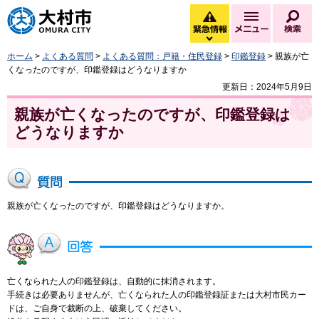
大村市
緊急情報
メニュー
検
緊急情報を開く
ホーム
>
よくある質問
>
よくある質問：戸籍・住民登録
>
印鑑登録
> 親族が亡
くなったのですが、印鑑登録はどうなりますか
更新日：2024年5月9日
親族が亡くなったのですが、印鑑登録は
どうなりますか
親族が亡くなったのですが、印鑑登録はどうなりますか。
亡くなられた人の印鑑登録は、自動的に抹消されます。
手続きは必要ありませんが、亡くなられた人の印鑑登録証または大村市民カー
ドは、ご自身で裁断の上、破棄してください。