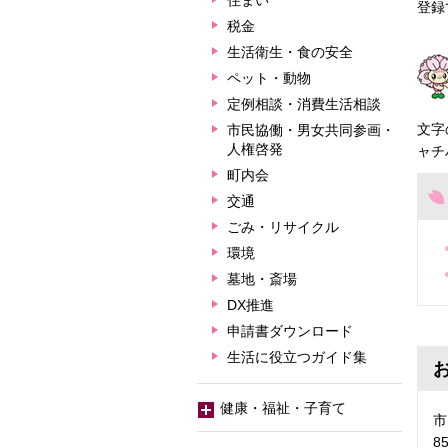
住まい
登録
税金
生活衛生・食の安全
ペット・動物
定例相談・消費生活相談
文字
市民協働・男女共同参画・
人権啓発
ャチ
町内会
交通
ごみ・リサイクル
環境
墓地・斎場
DX推進
申請書ダウンロード
生活に役立つガイド集
健康・福祉・子育て
市
8