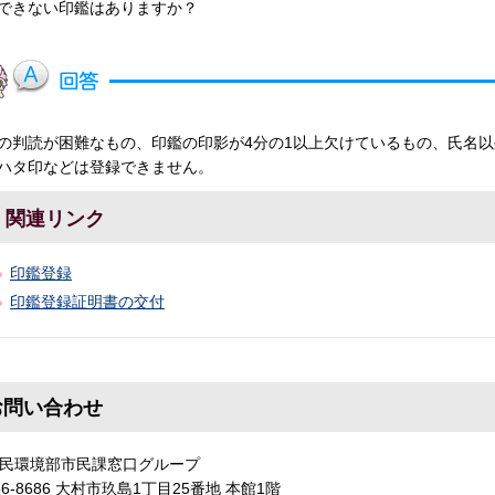
できない印鑑はありますか？
の判読が困難なもの、印鑑の印影が4分の1以上欠けているもの、氏名
ハタ印などは登録できません。
関連リンク
印鑑登録
印鑑登録証明書の交付
お問い合わせ
民環境部市民課窓口グループ
56-8686 大村市玖島1丁目25番地 本館1階