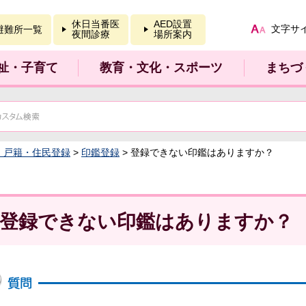
報を開く
休日当番医
AED設置
文字サ
避難所一覧
夜間診療
場所案内
祉・子育て
教育・文化・スポーツ
まちづ
：戸籍・住民登録
>
印鑑登録
> 登録できない印鑑はありますか？
登録できない印鑑はありますか？