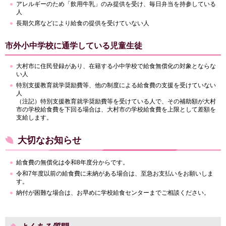
アレルギーのため「飲用牛乳」のみ提供を受け、毎日弁当を持参している
人
長期欠席などにより給食の提供を受けていない人
市外小中学校に通学している児童生徒
大村市に住民登録があり、在籍する小中学校で給食無償化の対象とならな
い人
特別支援教育就学奨励費等、他の制度による給食費の支援を受けていない
人
（注記）特別支援教育就学奨励費等を受けている人で、その補助額が大村
市の学校給食費を下回る場合は、大村市の学校給食費を上限として差額を
支給します。
大切なお知らせ
給食費の無償化は令和8年度分からです。
令和7年度以前の給食費に未納がある場合は、至急お支払いをお願いしま
す。
納付が困難な場合は、お早めに学校給食センターまでご相談ください。