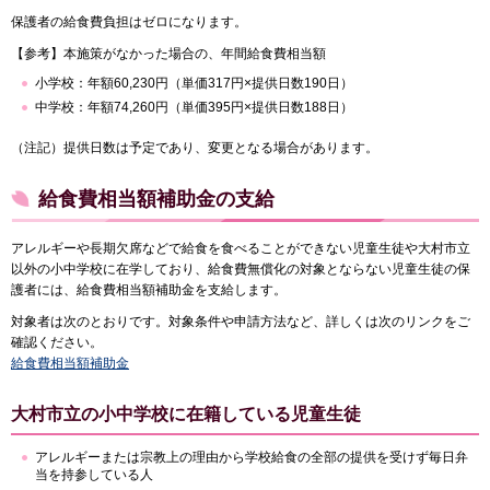
保護者の給食費負担はゼロになります。
【参考】本施策がなかった場合の、年間給食費相当額
小学校：年額60,230円（単価317円×提供日数190日）
中学校：年額74,260円（単価395円×提供日数188日）
（注記）提供日数は予定であり、変更となる場合があります。
給食費相当額補助金の支給
アレルギーや長期欠席などで給食を食べることができない児童生徒や大村市立
以外の小中学校に在学しており、給食費無償化の対象とならない児童生徒の保
護者には、給食費相当額補助金を支給します。
対象者は次のとおりです。対象条件や申請方法など、詳しくは次のリンクをご
確認ください。
給食費相当額補助金
大村市立の小中学校に在籍している児童生徒
アレルギーまたは宗教上の理由から学校給食の全部の提供を受けず毎日弁
当を持参している人