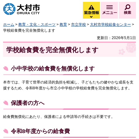
大村市
緊急情報
メニュー
検
緊急情報を開く
ホーム
>
教育・文化・スポーツ
>
教育
>
市立学校
>
大村市学校給食センター
>
学校給食費を完全無償化します
更新日：2026年5月1日
学校給食費を完全無償化します
小中学校の給食費を無償化します
本市では、子育て世帯の経済的負担を軽減し、子どもたちの健やかな成長を支
援するため、令和8年度から市立小中学校の学校給食費を完全無償化します。
保護者の方へ
給食費無償化にあたり、保護者による申請等の手続きは不要です。
令和8年度からの給食費