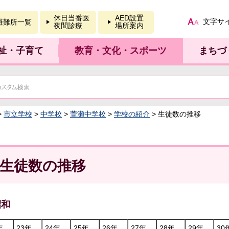
報を開く
休日当番医
AED設置
文字サ
避難所一覧
夜間診療
場所案内
祉・子育て
教育・文化・スポーツ
まちづ
>
市立学校
>
中学校
>
萱瀬中学校
>
学校の紹介
> 生徒数の推移
生徒数の推移
昭和
年
23年
24年
25年
26年
27年
28年
29年
30