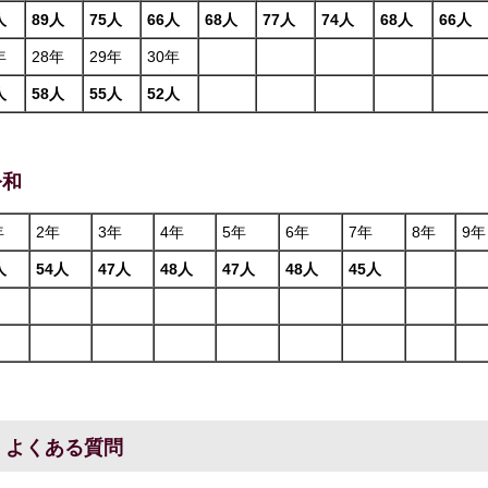
人
89人
75人
66人
68人
77人
74人
68人
66人
年
28年
29年
30年
人
58人
55人
52人
令和
年
2年
3年
4年
5年
6年
7年
8年
9年
人
54人
47人
48人
47人
48人
45人
よくある質問