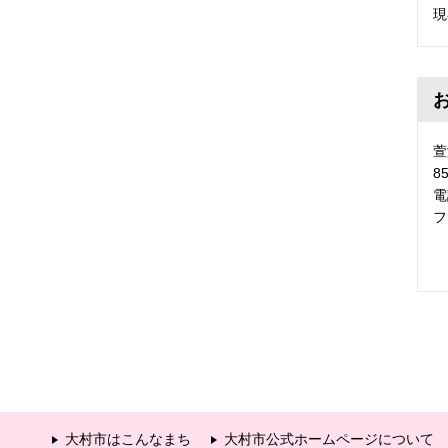
現
萱
8
電
フ
大村市はこんなまち
大村市公式ホームページについて