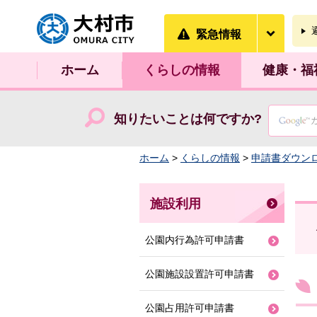
大村市
緊急情
緊急情報
ホーム
くらしの情報
健康・福
知りたいことは何ですか?
ホーム
>
くらしの情報
>
申請書ダウン
施設利用
公園内行為許可申請書
公園施設設置許可申請書
公園占用許可申請書