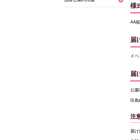
様
A4縦
届
イベ
届
公園
玖島
注
届け