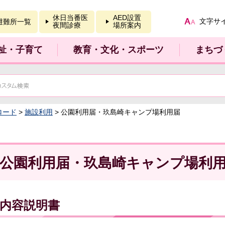
報を開く
休日当番医
AED設置
文字サ
避難所一覧
夜間診療
場所案内
祉・子育て
教育・文化・スポーツ
まちづ
ロード
>
施設利用
> 公園利用届・玖島崎キャンプ場利用届
公園利用届・玖島崎キャンプ場利
内容説明書