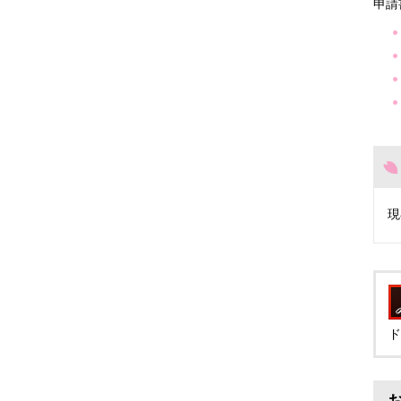
申請
現
ド