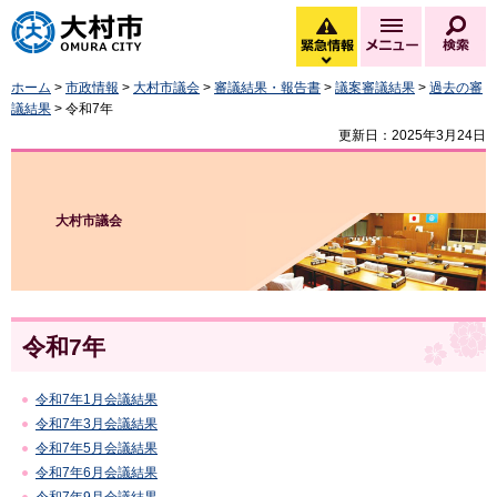
大村市
緊急情報
メニュー
検
緊急情報を開く
ホーム
>
市政情報
>
大村市議会
>
審議結果・報告書
>
議案審議結果
>
過去の審
議結果
> 令和7年
更新日：2025年3月24日
大村市議会
令和7年
令和7年1月会議結果
令和7年3月会議結果
令和7年5月会議結果
令和7年6月会議結果