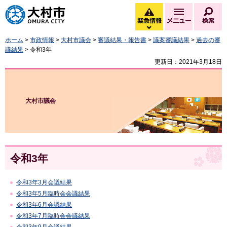
大村市
緊急情報
メニュー
検
緊急情報を開く
ホーム
>
市政情報
>
大村市議会
>
審議結果・報告書
>
議案審議結果
>
過去の審
議結果
> 令和3年
更新日：2021年3月18日
大村市議会
令和3年
令和3年3月会議結果
令和3年5月臨時会会議結果
令和3年6月会議結果
令和3年7月臨時会会議結果