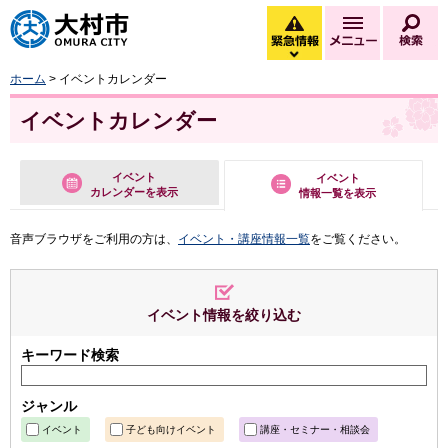
大村市
緊急情報
メニュー
検
緊急情報を開く
ホーム
> イベントカレンダー
イベントカレンダー
イベント
イベント
カレンダーを表示
情報一覧を表示
音声ブラウザをご利用の方は、
イベント・講座情報一覧
をご覧ください。
イベント情報を絞り込む
キーワード検索
ジャンル
イベント
子ども向けイベント
講座・セミナー・相談会