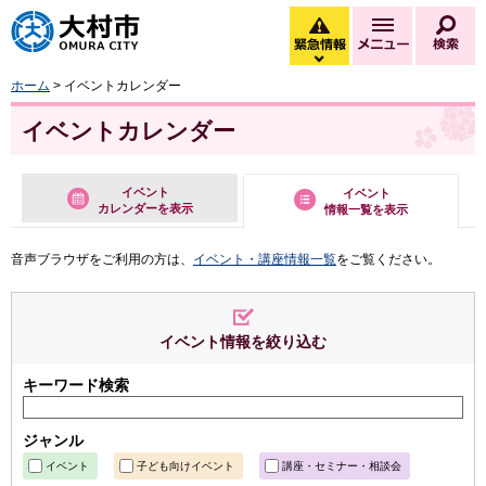
大村市
緊急情報
メニュー
検
緊急情報を開く
ホーム
> イベントカレンダー
イベントカレンダー
イベント
イベント
カレンダーを表示
情報一覧を表示
音声ブラウザをご利用の方は、
イベント・講座情報一覧
をご覧ください。
イベント情報を絞り込む
キーワード検索
ジャンル
イベント
子ども向けイベント
講座・セミナー・相談会