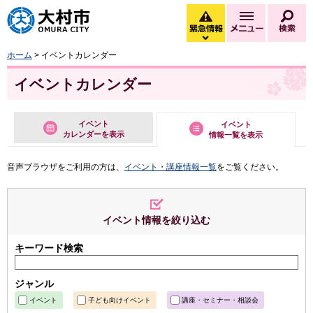
大村市
緊急情報
メニュー
検
緊急情報を開く
ホーム
> イベントカレンダー
イベントカレンダー
イベント
イベント
カレンダーを表示
情報一覧を表示
音声ブラウザをご利用の方は、
イベント・講座情報一覧
をご覧ください。
イベント情報を絞り込む
キーワード検索
ジャンル
イベント
子ども向けイベント
講座・セミナー・相談会