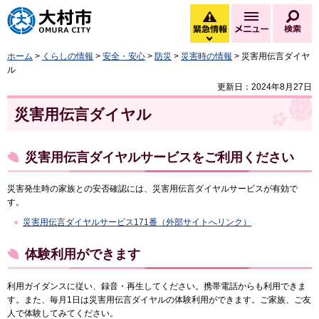
大村市
緊急情報
メニュー
検
緊急情報を開く
ホーム
>
くらしの情報
>
安全・安心
>
防災
>
災害時の情報
> 災害用伝言ダイヤ
ル
更新日：2024年8月27日
災害用伝言ダイヤル
災害用伝言ダイヤルサービスをご利用ください
災害発生時の家族との安否確認には、災害用伝言ダイヤルサービスが有効で
す。
災害用伝言ダイヤルサービス171番（外部サイトへリンク）
体験利用ができます
利用ガイダンスに従い、録音・再生してください。携帯電話からも利用できま
す。また、毎月1日は災害用伝言ダイヤルの体験利用ができます。ご家族、ご友
人で体験してみてください。