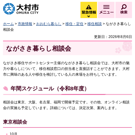
大村市
緊急情報
メニュー
検
緊急情報を開く
ホーム
>
市政情報
>
おおむら暮らし
>
移住・定住
>
移住相談
> ながさき暮らし
相談会
更新日：2026年8月6日
ながさき暮らし相談会
ながさき移住サポートセンター主催のながさき暮らし相談会では、大村市の魅
力や暮らしについて、移住相談窓口の担当者と直接話すことができます。大村
市に興味のある人や移住を検討している人の来場をお待ちしています。
年間スケジュール（令和8年度）
相談会は東京、大阪、名古屋、福岡で開催予定です。その他、オンライン相談
会の実施も予定しています。詳細については、決定次第、案内します。
東京相談会
10月