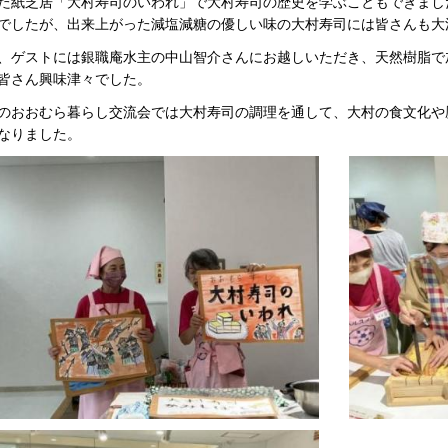
た紙芝居「大村寿司のいわれ」で大村寿司の歴史を学ぶこともできまし
でしたが、出来上がった減塩減糖の優しい味の大村寿司には皆さんも大
、ゲストには銀職庵水主の中山智介さんにお越しいただき、天然樹脂で
皆さん興味津々でした。
のおおむら暮らし交流会では大村寿司の調理を通して、大村の食文化や
なりました。