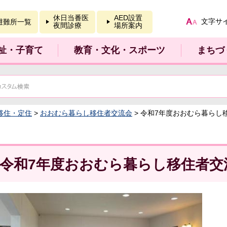
報を開く
休日当番医
AED設置
文字サ
避難所一覧
夜間診療
場所案内
祉・子育て
教育・文化・スポーツ
まちづ
移住・定住
>
おおむら暮らし移住者交流会
> 令和7年度おおむら暮らし
令和7年度おおむら暮らし移住者交