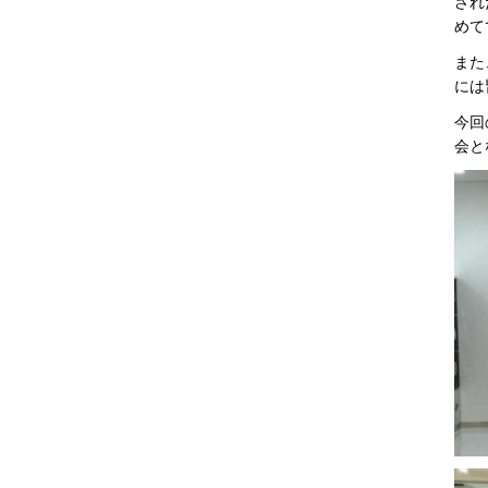
され
めて
また
には
今回
会と