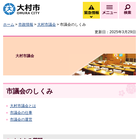
大村市
緊急情報
メニュー
検
緊急情報を開く
ホーム
>
市政情報
>
大村市議会
> 市議会のしくみ
更新日：2025年3月29日
大村市議会
市議会のしくみ
大村市議会とは
市議会の仕事
市議会の運営