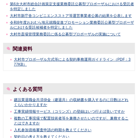
第6次大村市総合計画策定支援業務委託公募型プロポーザルにおける受託者
を特定しました
大村市新庁舎コンビニエンスストア等運営事業者公募の結果を公表します
令和8年度おおむら地元就職促進プロモーション業務委託公募型プロポーザ
ルにおける受託候補者を特定しました
大村市斎場管理業務委託に係る公募型プロポーザルの実施について
関連資料
大村市プロポ―ザル方式等による契約事務運用ガイドライン（PDF：3
77KB）
よくある質問
建設業退職金共済掛金（建退共）の収納書を購入するのに日数はどれ
くらいかかりますか
工事実績情報サービス（コリンズ）の登録はいつ行えば良いですか
複数の工事現場で配置技術者等を兼務させたいのですが、兼務するこ
とはできますか
入札参加資格審査申請の時期を教えてください
契約日の考え方を教えてください