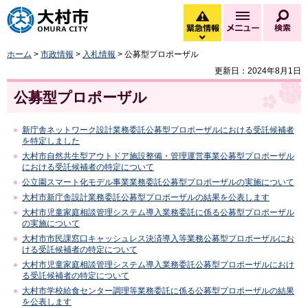
大村市
緊急情報
メニュー
検
緊急情報を開く
ホーム
>
市政情報
>
入札情報
> 公募型プロポーザル
更新日：2024年8月1日
公募型プロポーザル
新庁舎ネットワーク設計業務委託公募型プロポーザルにおける受託候補者
を特定しました
大村市自然共生型アウトドア施設整備・管理運営事業公募型プロポーザル
における受託候補者の特定について
公立園スマート化モデル事業業務委託公募型プロポーザルの実施について
大村市新庁舎設計業務委託公募型プロポーザルの結果を公表します
大村市児童家庭相談管理システム導入業務委託に係る公募型プロポーザル
の実施について
大村市市民課窓口キャッシュレス決済導入等業務公募型プロポーザルにお
ける受託候補者の特定について
大村市児童家庭相談管理システム導入業務委託公募型プロポーザルにおけ
る受託候補者の特定について
大村市学校給食センター調理等業務委託に係る公募型プロポーザルの結果
を公表します