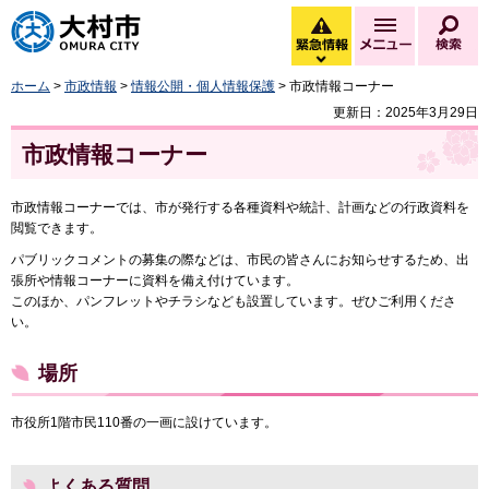
大村市
緊急情報
メニュー
検
緊急情報を開く
ホーム
>
市政情報
>
情報公開・個人情報保護
> 市政情報コーナー
更新日：2025年3月29日
市政情報コーナー
市政情報コーナーでは、市が発行する各種資料や統計、計画などの行政資料を
閲覧できます。
パブリックコメントの募集の際などは、市民の皆さんにお知らせするため、出
張所や情報コーナーに資料を備え付けています。
このほか、パンフレットやチラシなども設置しています。ぜひご利用くださ
い。
場所
市役所1階市民110番の一画に設けています。
よくある質問