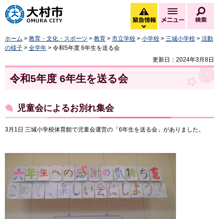
大村市
緊急情報
メニュー
検
緊急情報を開く
ホーム
>
教育・文化・スポーツ
>
教育
>
市立学校
>
小学校
>
三城小学校
>
活動
の様子
>
全学年
> 令和5年度 6年生を送る会
更新日：2024年3月8日
令和5年度 6年生を送る会
児童会によるお別れ集会
3月1日 三城小学校体育館で児童会運営の「6年生を送る会」がありました。