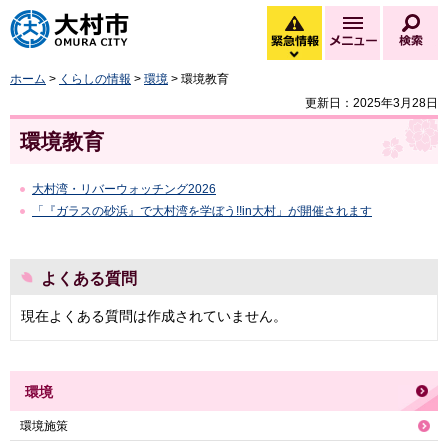
大村市
緊急情報
メニュー
検
緊急情報を開く
ホーム
>
くらしの情報
>
環境
> 環境教育
更新日：2025年3月28日
環境教育
大村湾・リバーウォッチング2026
「『ガラスの砂浜』で大村湾を学ぼう!!in大村」が開催されます
よくある質問
現在よくある質問は作成されていません。
環境
環境施策