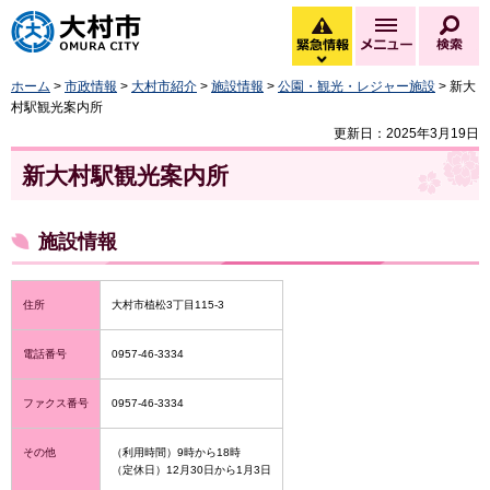
大村市
緊急情報
メニュー
検
緊急情報を開く
ホーム
>
市政情報
>
大村市紹介
>
施設情報
>
公園・観光・レジャー施設
> 新大
村駅観光案内所
更新日：2025年3月19日
新大村駅観光案内所
施設情報
住所
大村市植松3丁目115-3
電話番号
0957-46-3334
ファクス番号
0957-46-3334
その他
（利用時間）9時から18時
（定休日）12月30日から1月3日