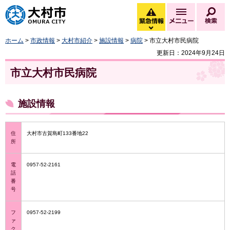
大村市
緊急情報
メニュー
検
緊急情報を開く
ホーム
>
市政情報
>
大村市紹介
>
施設情報
>
病院
> 市立大村市民病院
更新日：2024年9月24日
市立大村市民病院
施設情報
住
大村市古賀島町133番地22
所
電
0957-52-2161
話
番
号
フ
0957-52-2199
ァ
ク