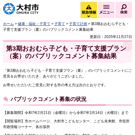
大村市
緊急情報
メニュー
検
緊急情報を開く
ホーム
>
健康・福祉・子育て
>
子育て
>
子育て計画
> 第3期おおむら子ども・
子育て支援プラン（案）のパブリックコメント募集結果
更新日：2025年11月27日
第3期おおむら子ども・子育て支援プラン
（案）のパブリックコメント募集結果
「第3期おおむら子ども・子育て支援プラン（案）」のパブリックコメントにご
意見をお寄せいただき、ありがとうございました。
お寄せいただいたご意見に対する市の考え方は次のとおりです。
パブリックコメント募集の状況
【募集期間】令和7年2月21日（金曜日）から令和7年3月14日（火曜日）まで
【閲覧場所】市ホームページ、大村市こどもセンター、こども未来館、市役所
市政情報コーナー、各出張所