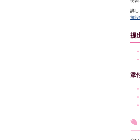
明書
詳し
施設
提
添