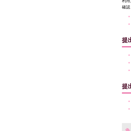
利用
確認
提
提