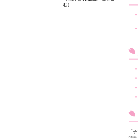
む）
「子