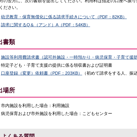
月の翌月に、次の書類を提出してください。利用料は指定の口座へ振り
ください。
幼児教育・保育無償化に係る請求手続きについて（PDF：82KB）
請求に関するQ＆（アンド）A（PDF：54KB）
出書類
施設等利用費請求書（認可外施設・一時預かり・病児保育・子育て援助活
特定子ども・子育て支援の提供に係る領収書および証明書
口座登録（変更）依頼書（PDF：203KB）
（初めて請求をする人、振
出場所
市内施設を利用した場合：利用施設
病児保育および市外施設を利用した場合：こどもセンター
よくある質問