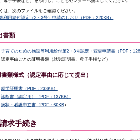
、母子手帳など）を添付し、こどもセンターへ提出してください。
くは、次のファイルをご確認ください。
等利用給付認定（2・3号）申請のしおり（PDF：220KB）
出書類
子育てのための施設等利用給付第2・3号認定・変更申請書（PDF：128
認定事由ごとの証明書類（就労証明書、母子手帳など）
付書類様式（認定事由に応じて提出）
就労証明書（PDF：233KB）
診断書（認定用）（PDF：137KB）
病状・看護申立書（PDF：60KB
）
請求手続き