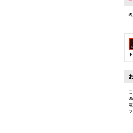
現
ド
こ
8
電
フ