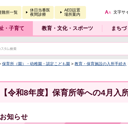
報を開く
休日当番医
AED設置
文字サ
避難所一覧
夜間診療
場所案内
祉・子育て
教育・文化・スポーツ
まちづ
>
保育所（園）・幼稚園・認定こども園
>
教育・保育施設の入所手続き
【令和8年度】保育所等への4月入
お知らせ