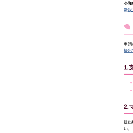
令和
新設
申請
提出
1
2
提出
い。