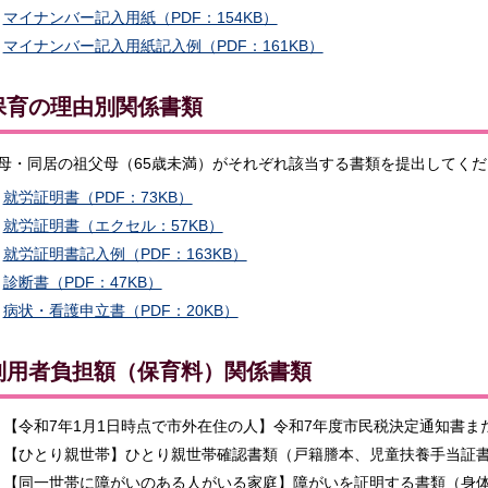
マイナンバー記入用紙（PDF：154KB）
マイナンバー記入用紙記入例（PDF：161KB）
.保育の理由別関係書類
母・同居の祖父母（65歳未満）がそれぞれ該当する書類を提出してくだ
就労証明書（PDF：73KB）
就労証明書（エクセル：57KB）
就労証明書記入例（PDF：163KB）
診断書（PDF：47KB）
病状・看護申立書（PDF：20KB）
.利用者負担額（保育料）関係書類
【令和7年1月1日時点で市外在住の人】令和7年度市民税決定通知書
【ひとり親世帯】ひとり親世帯確認書類（戸籍謄本、児童扶養手当証
【同一世帯に障がいのある人がいる家庭】障がいを証明する書類（身