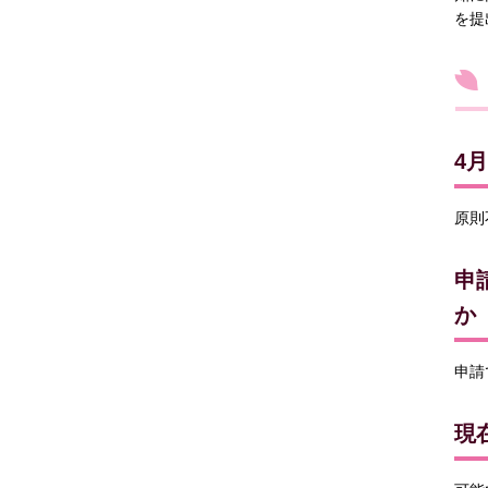
を提
4
原則
申
か
申請
現