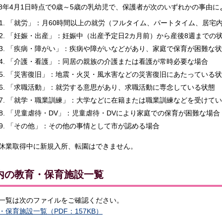
8年4月1日時点で0歳～5歳の乳幼児で、保護者が次のいずれかの事由
「就労」：月60時間以上の就労（フルタイム、パートタイム、居宅
「妊娠・出産」：妊娠中（出産予定日2カ月前）から産後8週までの
「疾病・障がい」：疾病や障がいなどがあり、家庭で保育が困難な状
「介護・看護」：同居の親族の介護または看護が常時必要な場合
「災害復旧」：地震・火災・風水害などの災害復旧にあたっている状
「求職活動」：就労する意思があり、求職活動に専念している状態
「就学・職業訓練」：大学などに在籍または職業訓練などを受けてい
「児童虐待・DV」：児童虐待・DVにより家庭での保育が困難な場合
「その他」：その他の事情として市が認める場合
休業取得中に新規入所、転園はできません。
内の教育・保育施設一覧
一覧は次のファイルをご確認ください。
・保育施設一覧（PDF：157KB）