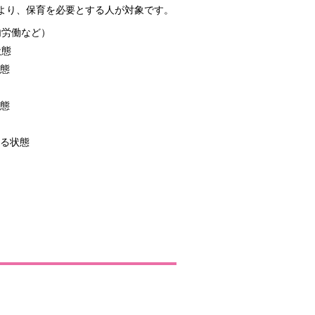
により、保育を必要とする人が対象です。
内労働など）
状態
態
態
る状態