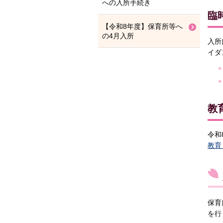
への入所手続き
臨
【令和8年度】保育所等へ
の4月入所
入所
イダ
教
令和
教育
保育
を行