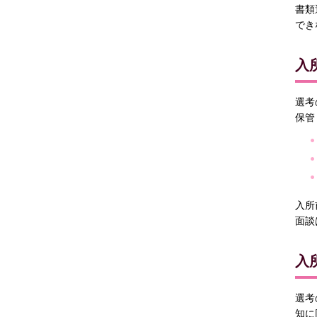
書類
でき
入
選考
保管
入所
面談
入
選考
知に