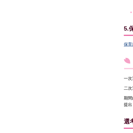
5
保育
一次
二次
期間
提出
選