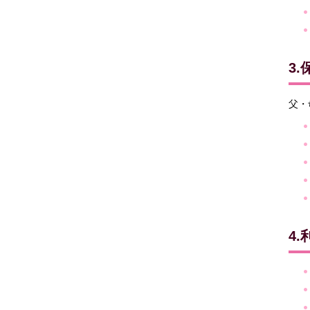
3
父・
4