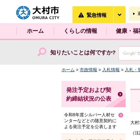
大村市
緊急情
緊急情報
ホーム
くらしの情報
健康・福
知りたいことは何ですか?
ホーム
>
市政情報
>
入札情報
>
入札・
発注予定および契
約締結状況の公表
令和8年度シルバー人材セ
ンターなどとの随意契約に
大村
よる発注予定を公表します
（注