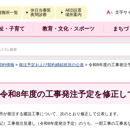
報を開く
休日当番医
AED設置
文字サ
避難所一覧
夜間診療
場所案内
祉・子育て
教育・文化・スポーツ
まちづ
契約情報
>
発注予定および契約締結状況の公表
> 令和8年度の工事発注
令和8年度の工事発注予定を修正し
市が発注する建設工事について、次のとおり修正して公表します。
記）工事発注見通し（令和8年度発注予定）のうち、一部工事の工事名