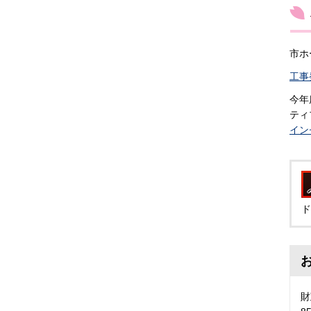
市ホ
工事
今年
ティ
イン
ド
財