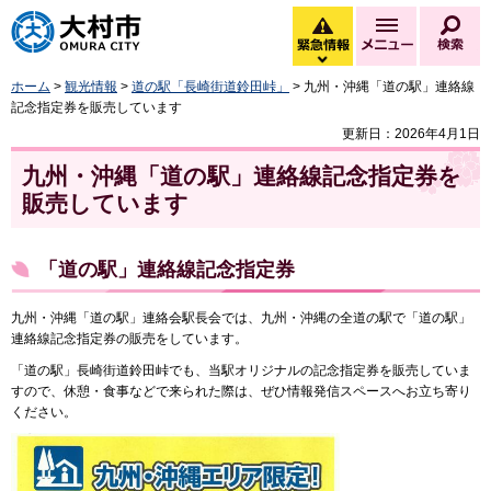
大村市
緊急情報
メニュー
検
緊急情報を開く
ホーム
>
観光情報
>
道の駅「長崎街道鈴田峠」
> 九州・沖縄「道の駅」連絡線
記念指定券を販売しています
更新日：2026年4月1日
九州・沖縄「道の駅」連絡線記念指定券を
販売しています
「道の駅」連絡線記念指定券
九州・沖縄「道の駅」連絡会駅長会では、九州・沖縄の全道の駅で「道の駅」
連絡線記念指定券の販売をしています。
「道の駅」長崎街道鈴田峠でも、当駅オリジナルの記念指定券を販売していま
すので、休憩・食事などで来られた際は、ぜひ情報発信スペースへお立ち寄り
ください。