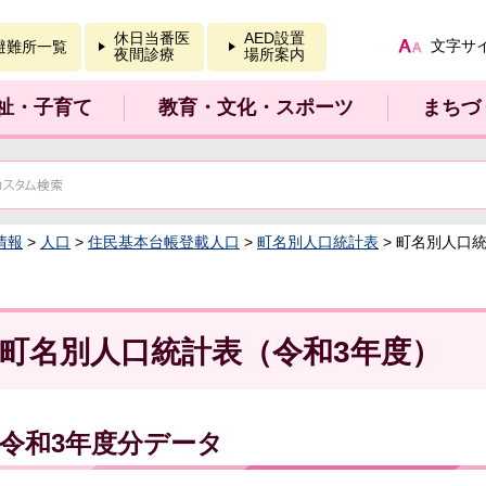
報を開く
休日当番医
AED設置
文字サ
避難所一覧
夜間診療
場所案内
祉・子育て
教育・文化・スポーツ
まちづ
情報
>
人口
>
住民基本台帳登載人口
>
町名別人口統計表
> 町名別人口
町名別人口統計表（令和3年度）
令和3年度分データ