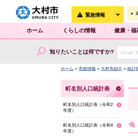
大村市
緊急情
緊急情報
ホーム
くらしの情報
健康・福
知りたいことは何ですか?
ホーム
>
市政情報
>
大村市紹介
>
統計
町名別人口統計表
町名別人口統計表（令和2
年度）
町名別人口統計表（令和4
年度）