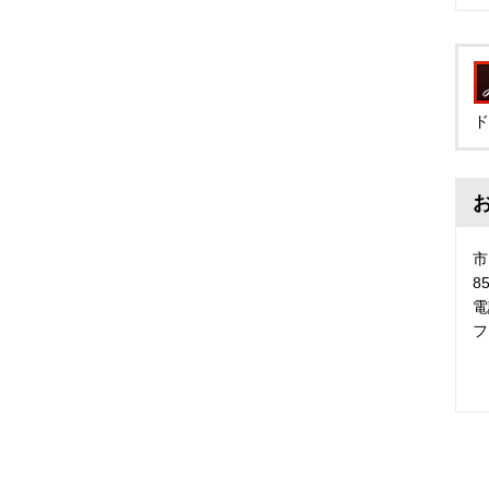
ド
市
8
電
フ