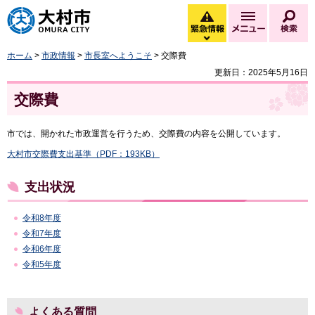
大村市
緊急情報
メニュー
検
緊急情報を開く
ホーム
>
市政情報
>
市長室へようこそ
> 交際費
更新日：2025年5月16日
交際費
市では、開かれた市政運営を行うため、交際費の内容を公開しています。
大村市交際費支出基準（PDF：193KB）
支出状況
令和8年度
令和7年度
令和6年度
令和5年度
よくある質問