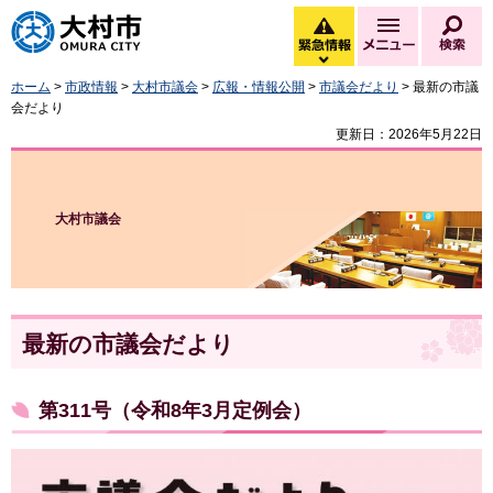
大村市
緊急情報
メニュー
検
緊急情報を開く
ホーム
>
市政情報
>
大村市議会
>
広報・情報公開
>
市議会だより
> 最新の市議
会だより
更新日：2026年5月22日
大村市議会
最新の市議会だより
第311号（令和8年3月定例会）