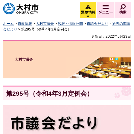
大村市
緊急情報
メニュー
検
緊急情報を開く
ホーム
>
市政情報
>
大村市議会
>
広報・情報公開
>
市議会だより
>
過去の市議
会だより
> 第295号（令和4年3月定例会）
更新日：2022年5月23日
大村市議会
第295号（令和4年3月定例会）