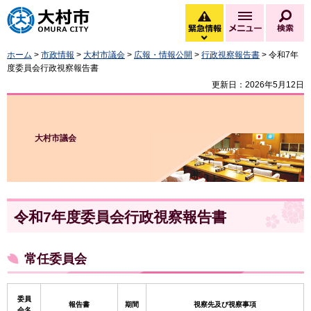
大村市
緊急情報
メニュー
検
緊急情報を開く
ホーム
>
市政情報
>
大村市議会
>
広報・情報公開
>
行政視察報告書
> 令和7年
度委員会行政視察報告書
更新日：2026年5月12日
大村市議会
令和7年度委員会行政視察報告書
常任委員会
委員
報告書
期間
視察先及び視察事項
会名