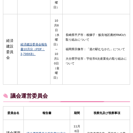
曜
日）
10
月8
日
（水
長崎県平戸市：根獅子・飯良地区農村RMOの
曜
取り組みについて
経済
経済建設委員会報告
日）
建設
書10月分（PDF：
～
福岡県宗像市：「道の駅むなかた」について
委員
3,796KB）
10
会
月1
大分県宇佐市：宇佐市6次産業化の取り組みに
0日
ついて
（金
曜
日）
議会運営委員会
委員会名
報告書
期間
視察先及び視察事項
11月
6日