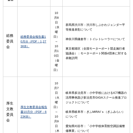
10
月8
日
群馬県渋川市：渋川市しぶかわジェンダー平
（水
等推進表彰について
曜
総務
総務委員会報告書1
日）
神奈川県鎌倉市：トイレトレーラーについて
委員
0月分（PDF：1,27
～
3KB）
10
会
東京都港区（全国モーターボート競走施行者
月1
協議会）：モーターボート関係4団体に対する
0日
表敬訪問
（金
曜
日）
10
月7
日
岐阜県多治見市：小中学校におけるICT機器の
（火
活用事例及び多治見市GIGAスクール推進プロ
曜
ジェクトについて
厚生
厚生文教委員会報告
日）
文教
書10月分（PDF：6
～
岐阜県岐阜市：ぎふMIRAI’ｓ（ぎふみらい）
委員
23KB）
10
について
会
月9
日
愛知県刈谷市：「小中学校体育館空調設備整
（木
備事業」について