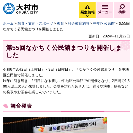
大村市
緊急情報
メニュー
検
緊急情報を開く
ホーム
>
教育・文化・スポーツ
>
教育
>
社会教育施設
>
中地区公民館
> 第55回
なかちく公民館まつりを開催しました
更新日：2024年11月22日
第55回なかちく公民館まつりを開催しま
した
令和6年3月2日（土曜日）・3日（日曜日）、「なかちく公民館まつり」を中地
区公民館で開催しました。
昨年に引き続き、2回目になる新しい中地区公民館での開催となり、2日間で1,3
00人以上の人が来場しました。会場を訪れた皆さんは、踊りや演奏、絵画など
の発表やお茶会を楽しんでいました。
舞台発表