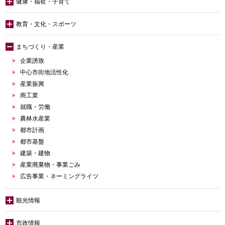
健康・福祉・子育て
教育・文化・スポーツ
まちづくり・産業
企業誘致
中心市街地活性化
産業振興
商工業
就職・労働
農林水産業
都市計画
都市基盤
建築・建物
産業廃棄物・事業ごみ
広告事業・ネーミングライツ
観光情報
市政情報