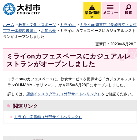
大村市
緊急情報
メニュー
検
緊急情報を開く
ホーム
>
教育・文化・スポーツ
>
ミライon
>
ミライon図書館（長崎県立・大村
市立一体型図書館）
>
お知らせ
> ミライonカフェスペースにカジュアルレスト
ランがオープンしました
更新日：2023年6月28日
ミライonカフェスペースにカジュアルレ
ストランがオープンしました
ミライonのカフェスペースに、飲食サービスを提供する「カジュアルレスト
ランOLIMAMA（オリママ）」が令和5年6月28日にオープンしました。
詳しくは、
店舗インスタグラム（外部サイトへリンク）
をご確認ください。
関連リンク
ミライon図書館（外部サイトへリンク）