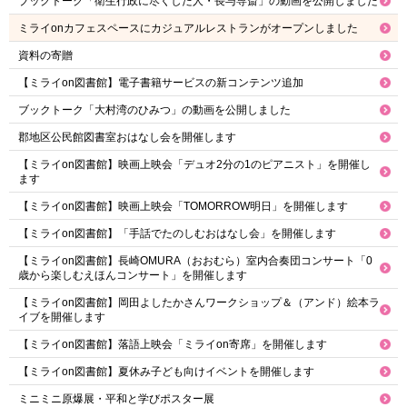
ブックトーク「衛生行政に尽くした人・長与専斎」の動画を公開しました
ミライonカフェスペースにカジュアルレストランがオープンしました
資料の寄贈
【ミライon図書館】電子書籍サービスの新コンテンツ追加
ブックトーク「大村湾のひみつ」の動画を公開しました
郡地区公民館図書室おはなし会を開催します
【ミライon図書館】映画上映会「デュオ2分の1のピアニスト」を開催し
ます
【ミライon図書館】映画上映会「TOMORROW明日」を開催します
【ミライon図書館】「手話でたのしむおはなし会」を開催します
【ミライon図書館】長崎OMURA（おおむら）室内合奏団コンサート「0
歳から楽しむえほんコンサート」を開催します
【ミライon図書館】岡田よしたかさんワークショップ＆（アンド）絵本ラ
イブを開催します
【ミライon図書館】落語上映会「ミライon寄席」を開催します
【ミライon図書館】夏休み子ども向けイベントを開催します
ミニミニ原爆展・平和と学びポスター展